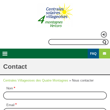
Aller
au
contenu
principal
Menu
Rechercher
du
FAQ
compte
Second
Navigation
de
menu
principale
Contact
l'utilisateur
Centrales Villageoises des Quatre Montagnes
Nous contacter
Fil
Nom
d'Ariane
Email